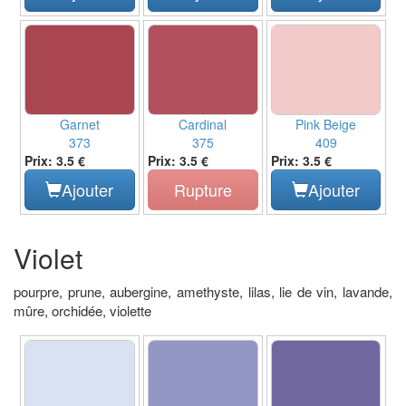
Garnet
Cardinal
Pink Beige
373
375
409
Prix: 3.5 €
Prix: 3.5 €
Prix: 3.5 €
Ajouter
Rupture
Ajouter
Violet
pourpre, prune, aubergine, amethyste, lilas, lie de vin, lavande,
mûre, orchidée, violette