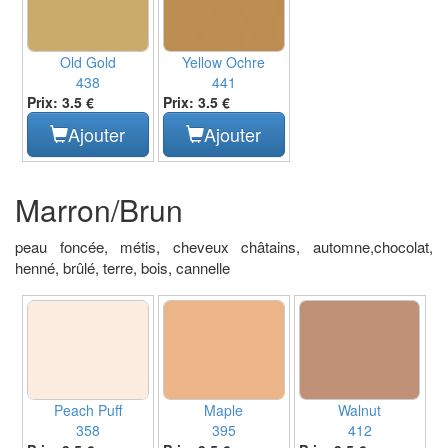
Old Gold
Yellow Ochre
438
441
Prix: 3.5 €
Prix: 3.5 €
Ajouter
Ajouter
Marron/Brun
peau foncée, métis, cheveux châtains, automne,chocolat,
henné, brûlé, terre, bois, cannelle
Peach Puff
Maple
Walnut
358
395
412