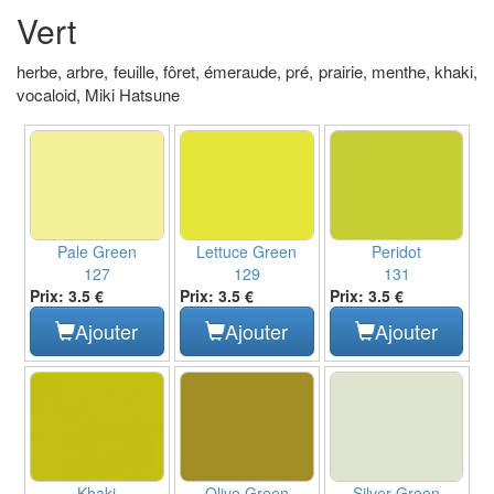
Vert
herbe, arbre, feuille, fôret, émeraude, pré, prairie, menthe, khaki,
vocaloid, Miki Hatsune
Pale Green
Lettuce Green
Peridot
127
129
131
Prix: 3.5 €
Prix: 3.5 €
Prix: 3.5 €
Ajouter
Ajouter
Ajouter
Khaki
Olive Green
Silver Green