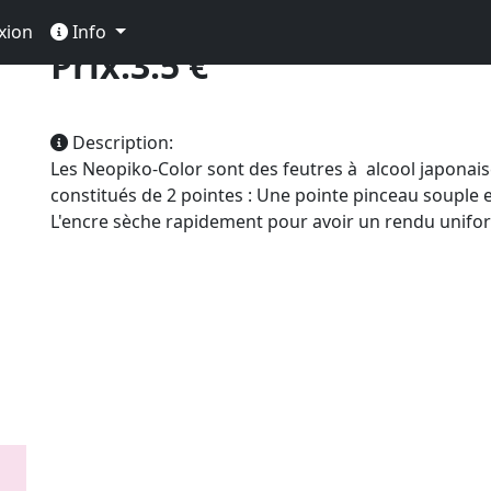
ink
xion
Info
Prix:3.5 €
Description:
Les Neopiko-Color sont des feutres à alcool japonai
constitués de 2 pointes : Une pointe pinceau souple e
L'encre sèche rapidement pour avoir un rendu unifo