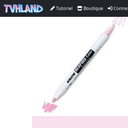
Neopiko-Color 336 Lace P
Tutoriel
Boutique
Conne