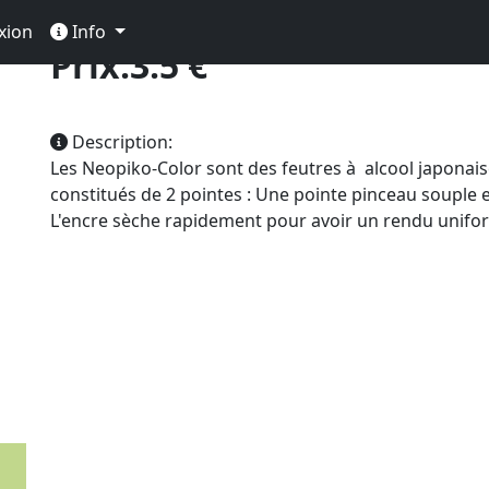
io
xion
Info
Prix:3.5 €
Description:
Les Neopiko-Color sont des feutres à alcool japonai
constitués de 2 pointes : Une pointe pinceau souple e
L'encre sèche rapidement pour avoir un rendu unifo