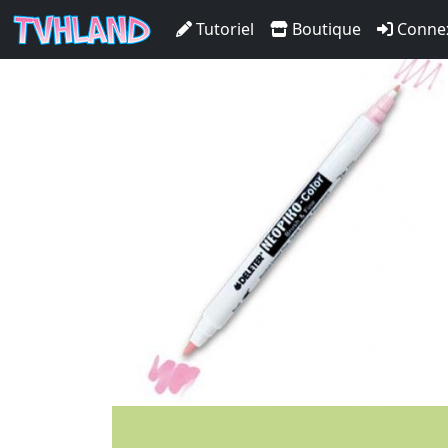
Neopiko-Color 213 Pistach
Tutoriel
Boutique
Conne