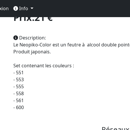
 Gris
xion
Info
Prix:21 €
Description:
Le Neopiko-Color est un feutre à alcool double pointes
Produit japonais.
Set contenant les couleurs :
- 551
- 553
- 555
- 558
- 561
- 600
Réseaux