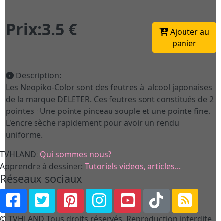
Prix:3.5 €
Ajouter au
panier
Description:
Les Neopiko-Color sont des feutres à alcool japonaises
de la marque DELETER. Ces feutres sont constitués de 2
pointes : Une pointe pinceau souple et une pointe fine.
L'encre sèche rapidement pour avoir un rendu
uniforme.
TVHLAND:
Qui sommes nous?
Apprendre à dessiner:
Tutoriels videos, articles...
Réseaux sociaux
© TVHLAND Tous droits réservés. Reproduction interdite