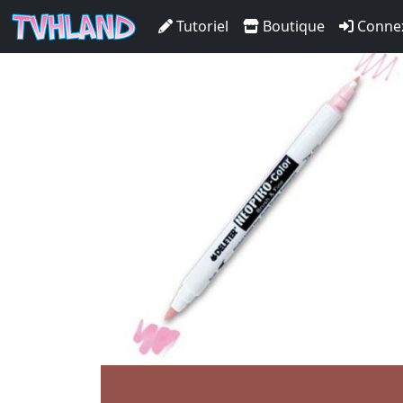
Neopiko-Color 420 Coffee
Tutoriel
Boutique
Conne