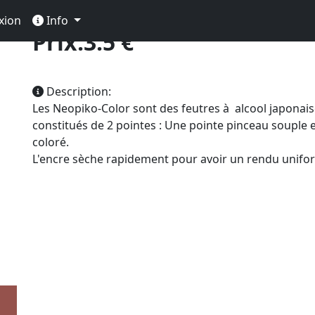
xion
Info
Prix:3.5 €
Description:
Les Neopiko-Color sont des feutres à alcool japonai
constitués de 2 pointes : Une pointe pinceau souple 
coloré.
L'encre sèche rapidement pour avoir un rendu unifo