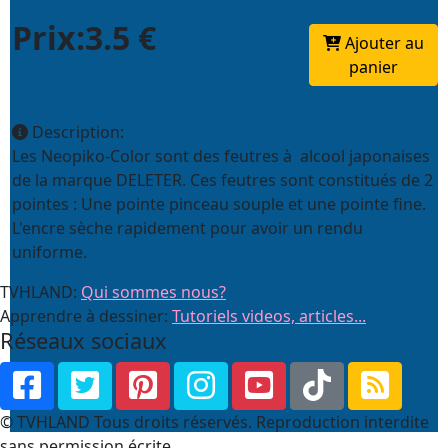
Prix:3.5 €
Ajouter au
panier
Description:
Les Neopiko-Color sont des feutres à alcool japonaises
de la marque DELETER. Ces feutres sont constitués de 2
pointes : Une pointe pinceau souple et une pointe fine.
L'encre sèche rapidement pour avoir un rendu
uniforme.
TVHLAND:
Qui sommes nous?
Apprendre à dessiner:
Tutoriels videos, articles...
Réseaux sociaux
© TVHLAND Tous droits réservés. Reproduction interdite
sans permission écrite.