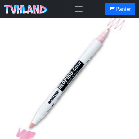
Neopiko-Color 282 Lapis Luzuli
Panier