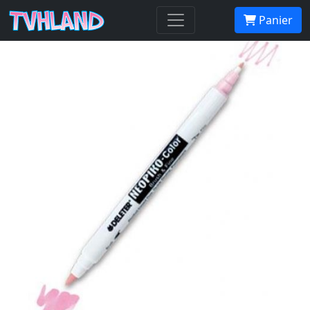
Neopiko-Color 233 Emerald Green
Panier