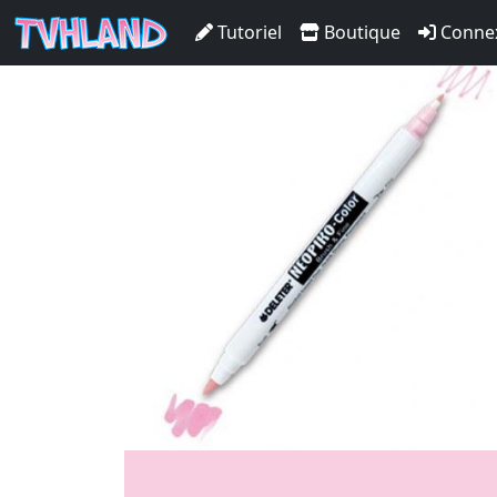
Neopiko-Color 335 Light P
Tutoriel
Boutique
Conne