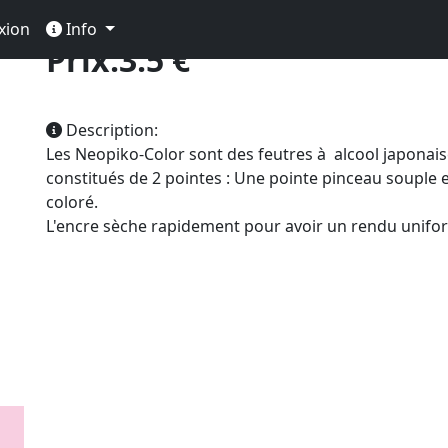
ink
xion
Info
Prix:3.5 €
Description:
Les Neopiko-Color sont des feutres à alcool japonai
constitués de 2 pointes : Une pointe pinceau souple 
coloré.
L'encre sèche rapidement pour avoir un rendu unifo