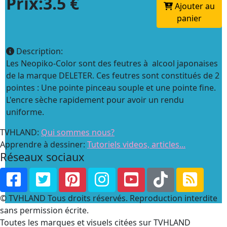
Prix:3.5 €
Ajouter au
panier
Description:
Les Neopiko-Color sont des feutres à alcool japonaises
de la marque DELETER. Ces feutres sont constitués de 2
pointes : Une pointe pinceau souple et une pointe fine.
L'encre sèche rapidement pour avoir un rendu
uniforme.
TVHLAND:
Qui sommes nous?
Apprendre à dessiner:
Tutoriels videos, articles...
Réseaux sociaux
© TVHLAND Tous droits réservés. Reproduction interdite
sans permission écrite.
Toutes les marques et visuels citées sur TVHLAND