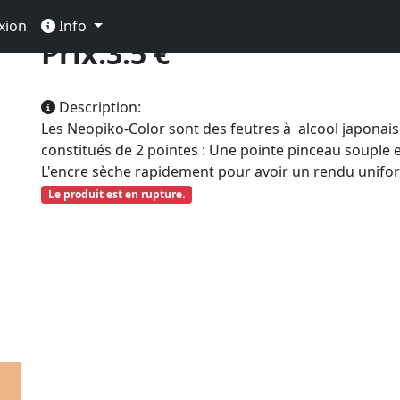
xion
Info
Prix:3.5 €
Description:
Les Neopiko-Color sont des feutres à alcool japonai
constitués de 2 pointes : Une pointe pinceau souple e
L'encre sèche rapidement pour avoir un rendu unifo
Le produit est en rupture.