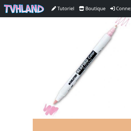
Neopiko-Color 395 Maple
Tutoriel
Boutique
Conne