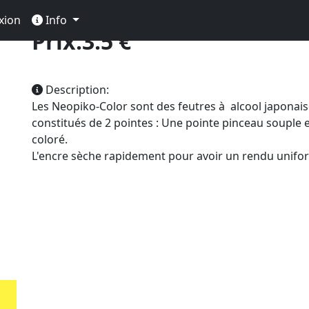
xion
Info
Prix:3.5 €
Description:
Les Neopiko-Color sont des feutres à alcool japonai
constitués de 2 pointes : Une pointe pinceau souple 
coloré.
L'encre sèche rapidement pour avoir un rendu unifo