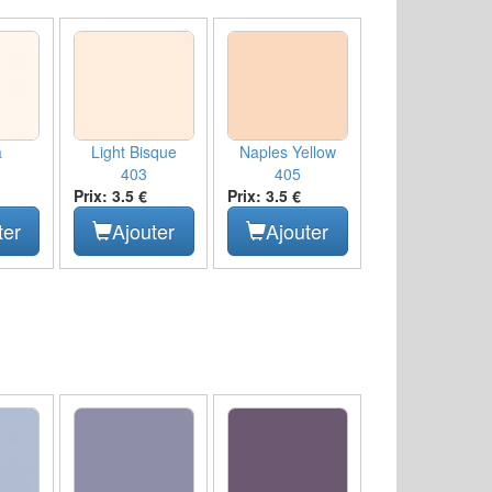
a
Light Bisque
Naples Yellow
403
405
Prix: 3.5 €
Prix: 3.5 €
ter
Ajouter
Ajouter