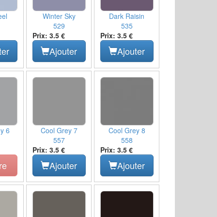
eel
Winter Sky
Dark Raisin
529
535
Prix: 3.5 €
Prix: 3.5 €
ter
Ajouter
Ajouter
y 6
Cool Grey 7
Cool Grey 8
557
558
Prix: 3.5 €
Prix: 3.5 €
re
Ajouter
Ajouter