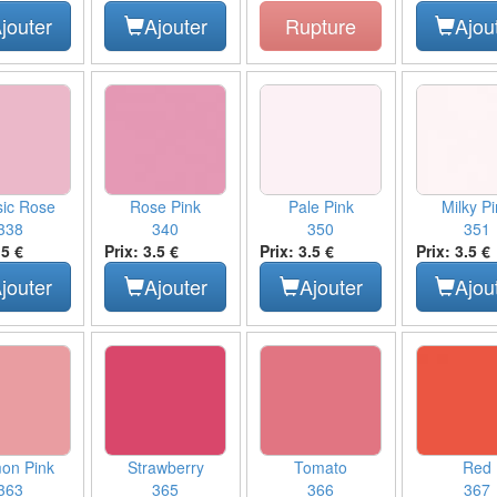
jouter
Ajouter
Rupture
Ajou
sic Rose
Rose Pink
Pale Pink
Milky P
338
340
350
351
.5 €
Prix: 3.5 €
Prix: 3.5 €
Prix: 3.5 €
jouter
Ajouter
Ajouter
Ajou
on Pink
Strawberry
Tomato
Red
363
365
366
367