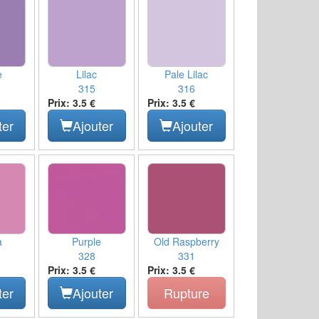
e
Lilac
Pale Lilac
315
316
Prix: 3.5 €
Prix: 3.5 €
ter
Ajouter
Ajouter
a
Purple
Old Raspberry
328
331
Prix: 3.5 €
Prix: 3.5 €
ter
Ajouter
Rupture