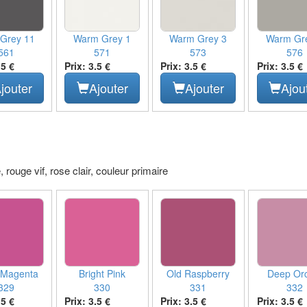
 Grey 11
Warm Grey 1
Warm Grey 3
Warm Gr
561
571
573
576
.5 €
Prix: 3.5 €
Prix: 3.5 €
Prix: 3.5 €
jouter
Ajouter
Ajouter
Ajou
 rouge vif, rose clair, couleur primaire
 Magenta
Bright Pink
Old Raspberry
Deep Orc
329
330
331
332
.5 €
Prix: 3.5 €
Prix: 3.5 €
Prix: 3.5 €