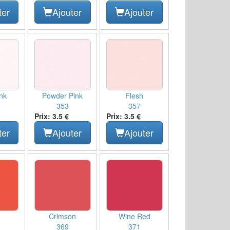
ter
Ajouter
Ajouter
ink
Powder Pink
Flesh
353
357
Prix: 3.5 €
Prix: 3.5 €
ter
Ajouter
Ajouter
Crimson
Wine Red
369
371