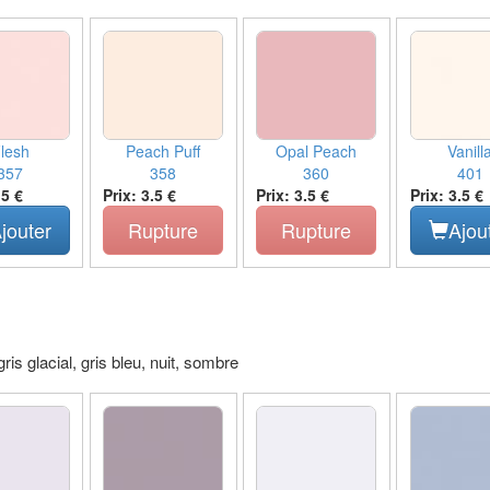
lesh
Peach Puff
Opal Peach
Vanill
357
358
360
401
.5 €
Prix: 3.5 €
Prix: 3.5 €
Prix: 3.5 €
jouter
Rupture
Rupture
Ajou
is glacial, gris bleu, nuit, sombre