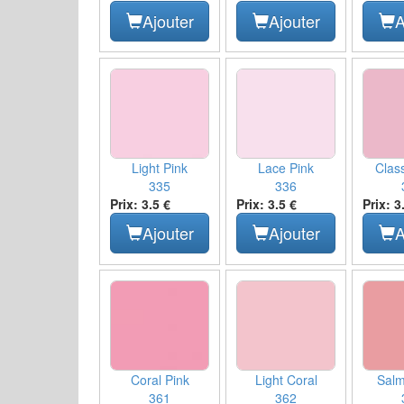
Ajouter
Ajouter
A
Light Pink
Lace Pink
Clas
335
336
Prix: 3.5 €
Prix: 3.5 €
Prix: 3
Ajouter
Ajouter
A
Coral Pink
Light Coral
Salm
361
362