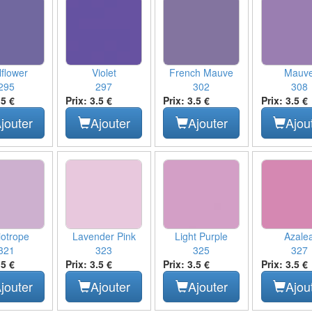
lflower
Violet
French Mauve
Mauv
295
297
302
308
.5 €
Prix: 3.5 €
Prix: 3.5 €
Prix: 3.5 €
jouter
Ajouter
Ajouter
Ajou
iotrope
Lavender Pink
Light Purple
Azale
321
323
325
327
.5 €
Prix: 3.5 €
Prix: 3.5 €
Prix: 3.5 €
jouter
Ajouter
Ajouter
Ajou