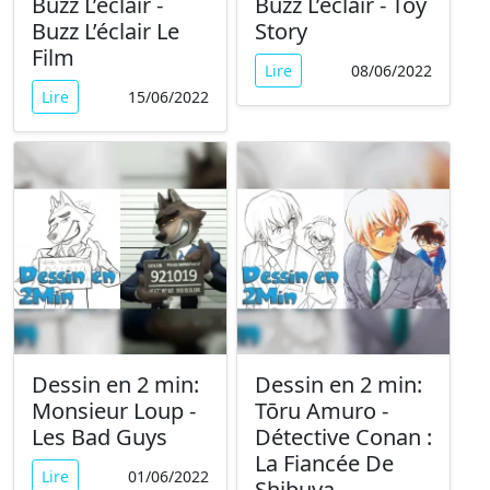
Buzz L’éclair -
Buzz L’éclair - Toy
Buzz L’éclair Le
Story
Film
Lire
08/06/2022
Lire
15/06/2022
Dessin en 2 min:
Dessin en 2 min:
Monsieur Loup -
Tōru Amuro -
Les Bad Guys
Détective Conan :
La Fiancée De
Lire
01/06/2022
Shibuya