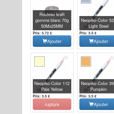
Rouleau kraft
gomme blanc 70g
Neopiko-Color 5
50Mx25MM
Light Steel
Prix: 5.72 €
Prix: 3.5 €
Ajouter
Ajouter
Neopiko-Color 112
Neopiko-Color 3
Pale Yellow
Pumpkin
Prix: 3.5 €
Prix: 3.5 €
rupture
Ajouter