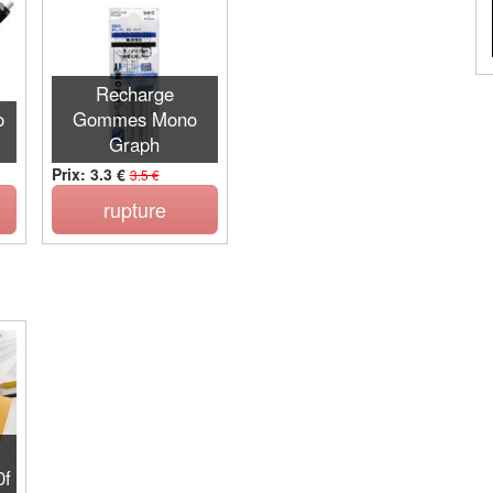
Recharge
o
Gommes Mono
Graph
Prix: 3.3 €
3.5 €
rupture
0f