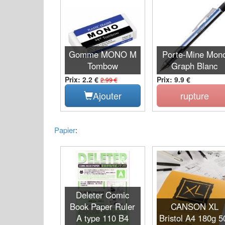
Gomme MONO M
Porte-Mine Mon
Tombow
Graph Blanc
Prix: 2.2 €
Prix: 9.9 €
2.99 €
Ajouter
rupture
Papier
:
Deleter Comic
Book Paper Ruler
CANSON XL
A type 110 B4
Bristol A4 180g 5