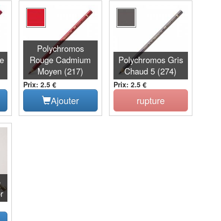
Polychromos
e
Rouge Cadmium
Polychromos Gris
Moyen (217)
Chaud 5 (274)
Prix: 2.5 €
Prix: 2.5 €
Ajouter
rupture
e
r