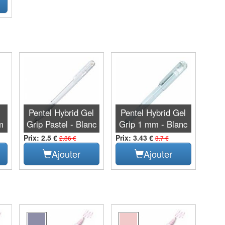
Pentel Hybrid Gel
Pentel Hybrid Gel
m
Grip Pastel - Blanc
Grip 1 mm - Blanc
Prix: 2.5 €
Prix: 3.43 €
2.86 €
3.7 €
Ajouter
Ajouter