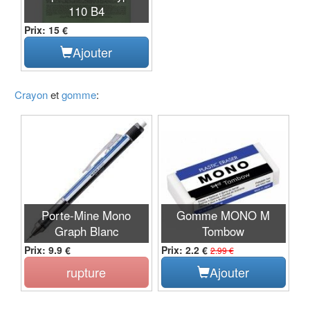
110 B4
Prix: 15 €
Ajouter
Crayon
et
gomme
:
Porte-Mine Mono
Gomme MONO M
Graph Blanc
Tombow
Prix: 9.9 €
Prix: 2.2 €
2.99 €
rupture
Ajouter