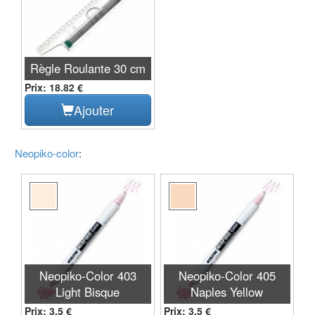
Règle Roulante 30 cm
Prix: 18.82 €
Ajouter
Neopiko-color
:
Neopiko-Color 403
Neopiko-Color 405
Light Bisque
Naples Yellow
Prix: 3.5 €
Prix: 3.5 €