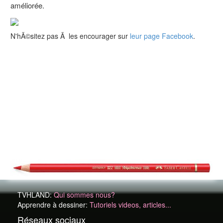
améliorée.
N'hÃ©sitez pas Ã les encourager sur
leur page Facebook
.
TVHLAND:
Qui sommes nous?
Apprendre à dessiner:
Tutoriels videos, articles...
Réseaux sociaux