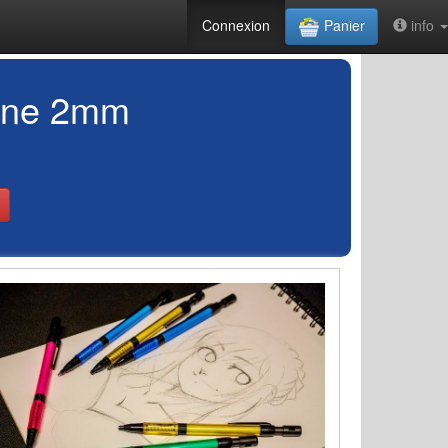
Connexion
Panier
info
mine 2mm