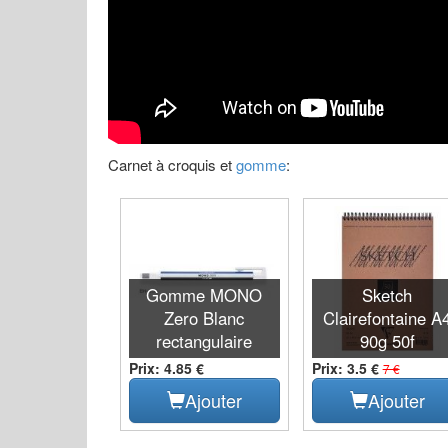
Carnet à croquis et
gomme
:
Gomme MONO
Sketch
Zero Blanc
Clairefontaine A
rectangulaire
90g 50f
Prix: 4.85 €
Prix: 3.5 €
7 €
Ajouter
Ajouter