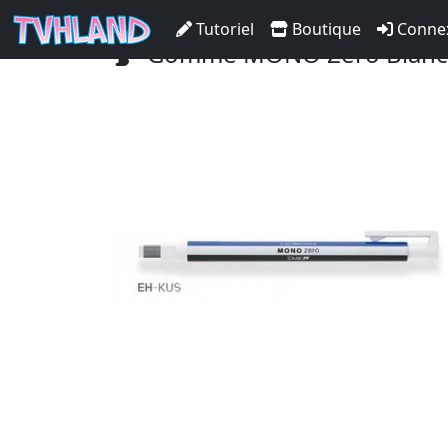
Accueil Tvhland
Boutique
Matériel De D
Tutoriel
Boutique
Conne
Gomme MONO Zero Blanc r