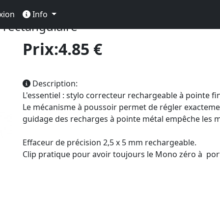
essin
Gomme
Gomme De Précision
xion
Info
ectangulaire
Prix:4.85 €
Description:
L'essentiel : stylo correcteur rechargeable à pointe f
Le mécanisme à poussoir permet de régler exactement
guidage des recharges à pointe métal empêche les mi
Effaceur de précision 2,5 x 5 mm rechargeable.
Clip pratique pour avoir toujours le Mono zéro à por