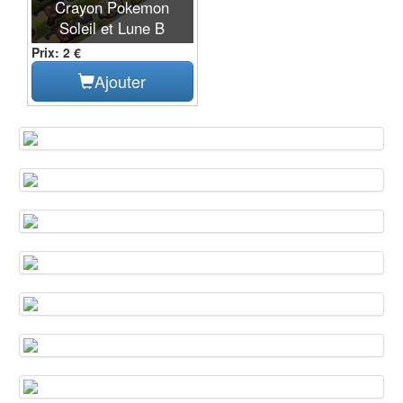
Crayon Pokemon
Soleil et Lune B
Prix: 2 €
Ajouter