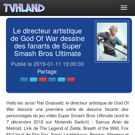
Toggl
navig
Le directeur artistique
de God Of War dessine
des fanarts de Super
Smash Bros Ultimate
Publié le 2019-01-11 19:00:00
Partage:
Hello les amis! Raf Grassetti, le directeur artistique de God Of
War dessine une première série de dessins fanarts des
personnages du jeu vidéo Super Smash Bros Ultimate (sorti le
7 décembre 2018 sur Nintendo Switch) : Samus Aran de
Metroid, Link de The Legend of Zelda: Breath of the Wild, Fox
McCloud de Star Fox, Sonic Le Hérisson, Bowser, Mewtwo et