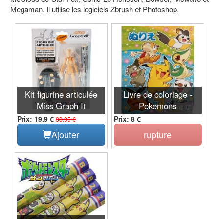
Megaman. Il utilise les logiciels Zbrush et Photoshop.
Kit figurine articulée
Livre de coloriage -
Miss Graph It
Pokemons
Prix: 19.9 €
Prix: 8 €
38.95 €
Ajouter
rupture