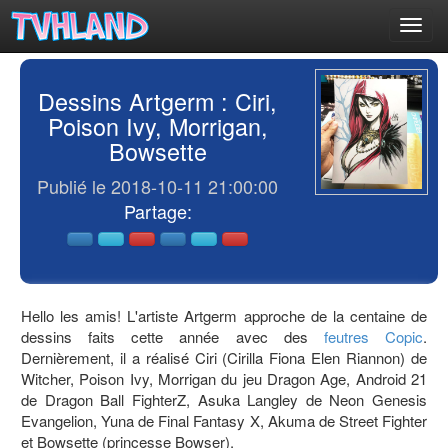
Toggl
navig
Dessins Artgerm : Ciri,
Poison Ivy, Morrigan,
Bowsette
Publié le 2018-10-11 21:00:00
Partage:
Hello les amis! L'artiste Artgerm approche de la centaine de
dessins faits cette année avec des
feutres
Copic
.
Dernièrement, il a réalisé Ciri (Cirilla Fiona Elen Riannon) de
Witcher, Poison Ivy, Morrigan du jeu Dragon Age, Android 21
de Dragon Ball FighterZ, Asuka Langley de Neon Genesis
Evangelion, Yuna de Final Fantasy X, Akuma de Street Fighter
et Bowsette (princesse Bowser).