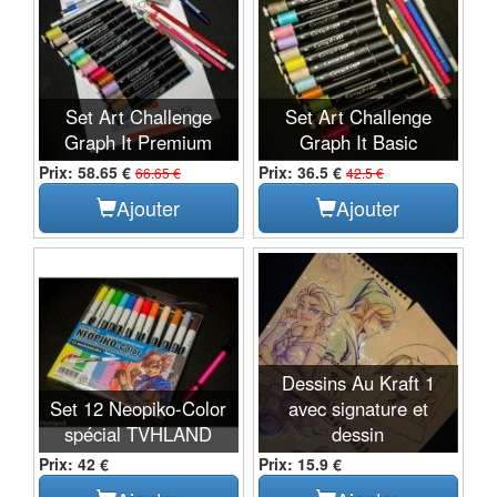
Set Art Challenge
Set Art Challenge
Graph It Premium
Graph It Basic
Prix: 58.65 €
Prix: 36.5 €
66.65 €
42.5 €
Ajouter
Ajouter
Dessins Au Kraft 1
Set 12 Neopiko-Color
avec signature et
spécial TVHLAND
dessin
Prix: 42 €
Prix: 15.9 €