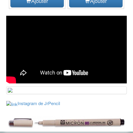
Ajouter
Ajouter
Instagram de JrPencil