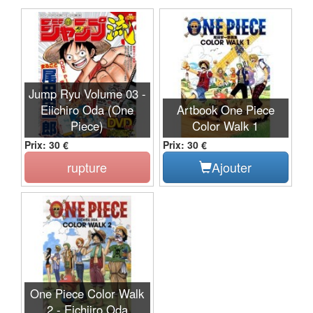
Jump Ryu Volume 03 -
Eiichiro Oda (One
Artbook One Piece
Piece)
Color Walk 1
Prix: 30 €
Prix: 30 €
rupture
Ajouter
One Piece Color Walk
2 - Eichiiro Oda