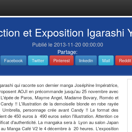
ction et Exposition Igarashi
Publié le 2013-11-20 00:00:00
Partage:
Facebook
Twitter
Pinterest
linkedin
Mail
Reddit
Igarashi qui raconte son dernier manga Joséphine Impératrice,
e proposent AOJI en précommande jusqu'au 25 novembre avec
ce, L'épée de Paros, Mayme Angel, Madame Bovary, Roméo et
Candy !! L'illustration de la demoiselle blonde en robe rayée
 Umbrella, personnage crée avant Candy !! Le format des
nt de 450 euros à 490 euros selon l'illustration. Attention ce
tificat d'authenticité. La mangaka sera à Lyon au salon Japan
 au Manga Café V2 le 4 décembre à 20 heures. L'exposition