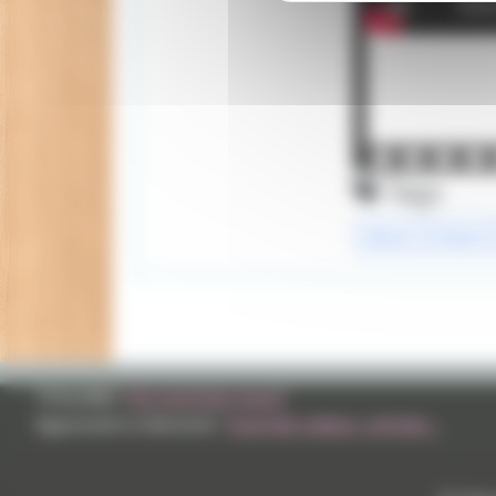
Tags
dessin
feutre
TVHLAND:
Qui sommes nous?
Apprendre à dessiner:
Tutoriels videos, articles...