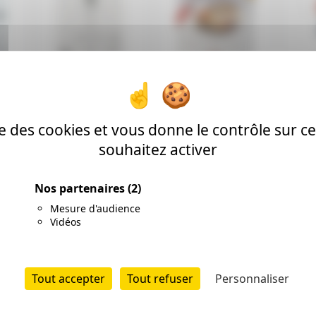
SM-LT Bloc Spirale
Clairefontaine Layout
Schoe
t A4
Marqueurs Layout A5
A4 75g 70 feuilles
Layout
40 Feuilles 100g
ise des cookies et vous donne le contrôle sur 
Prix: 8 €
souhaitez activer
Prix: 9
Prix: 6.2 €
13.81 €
Ajouter
Ajouter
Nos partenaires
(2)
r
Mesure d'audience
Vidéos
Tout accepter
Tout refuser
Personnaliser