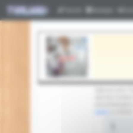
Panneau de gestion des cookies
Tutoriel
Boutique
Con
Hello les amis ! 
vois bon nombre 
une présentatio
papier
tu utilises