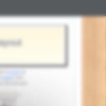
layout
ien le
papier
. Je
is
papier
. Voici
ul. Dis-moi quel