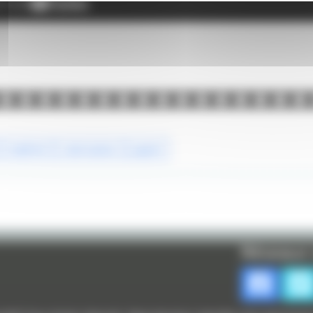
matériel
colorisation
papier
Réseaux 