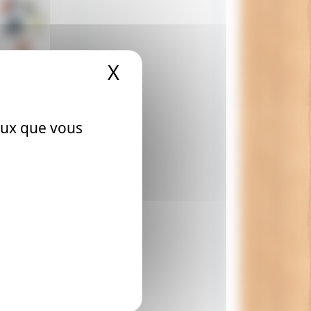
X
Masquer le bandeau
llershammer
 A4 75g
ceux que vous
.75 €
Ajouter