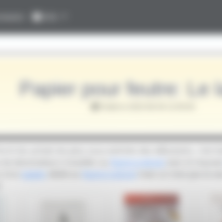
nexion
Info
Papier pour feutre: Le 
Publié le 2023-08-30 12:00:00
Parmi les achats les plus sous-estimés des débutants, c'est b
de dessinateurs travailler au
feutre à alcool
avec le mauva
n d'un
papier
dédié au
feutre à alcool
mais ce n'est pas le se
?