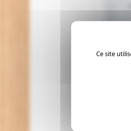
SM-LT Bloc Etui
Marqueurs Layou
50 Feuilles 100g
Ce site util
Prix: 16.9 €
20.5 €
Ajoute