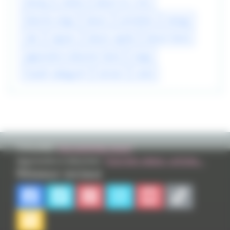
disney
cinéma
dessin en 2 min
blanche neige
dessin
animation
manga
iskn
reparer
dessin rapide
dessin facile
apprendre à dessiner facile
neige
hisashi sakaguchi
version
conte
TVHLAND:
Qui sommes nous?
Apprendre à dessiner:
Tutoriels videos, articles...
Réseaux sociaux