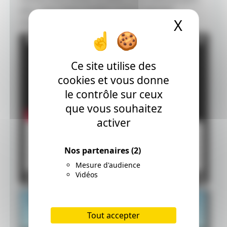
avis ; vous serez surpris, surtout que les
X
Masque
chansons sont vraiment excellentes.
Ce site utilise des
cookies et vous donne
le contrôle sur ceux
que vous souhaitez
activer
Nos partenaires
(2)
Mesure d'audience
Vidéos
Plus de dessins en 2 minutes
ici:
Tout accepter