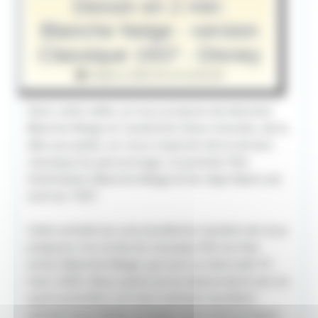
Dessin en 2 min:
Blanche Neige - version
Classique 1937 - Disney
Publié le 2025-03-19 18:00:00
Dans cette vidéo, je vous propose de dessiner
Blanche-Neige en seulement deux minutes, de la
tête aux pieds, en nous inspirant de la version
classique du personnage. Le premier film
d'animation Blanche-Neige et les Sept Nains est
sorti en 1937.
Cette activité est une excellente manière de vous
préparer à la sortie du nouveau film en live-
action Blanche-Neige, qui sort ce mercredi 19
mars 2025. Nous avons eu la chance de le voir en
avant-première, et il est vraiment excellent.
Laissez-vous tenter et faites-vous votre propre