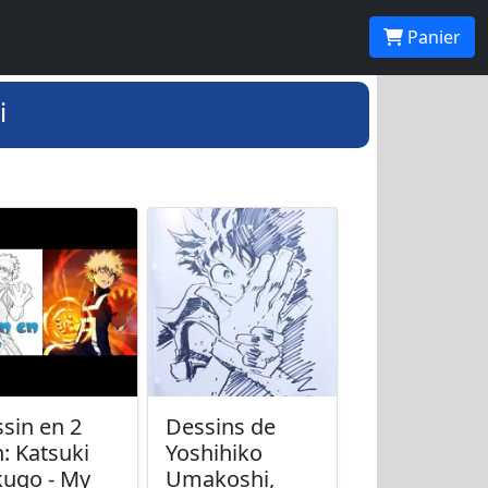
Panier
i
sin en 2
Dessins de
: Katsuki
Yoshihiko
ugo - My
Umakoshi,