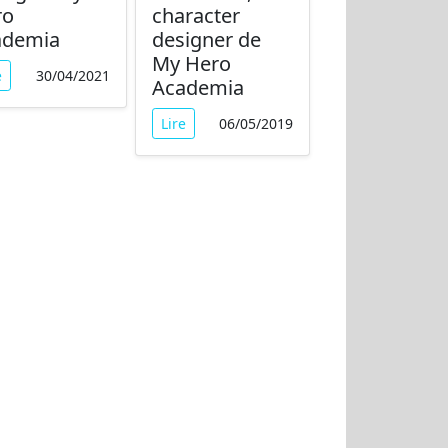
ro
character
ademia
designer de
My Hero
e
30/04/2021
Academia
Lire
06/05/2019