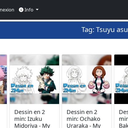
nexion
Info
Tag: Tsuyu asu
Dessin en 2
Dessin en 2
Des
min: Izuku
min: Ochako
min
Midoriya - My
Uraraka - My
Bak