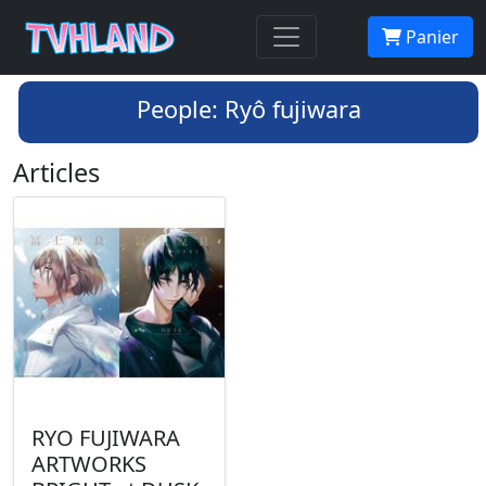
Panier
People: Ryô fujiwara
Articles
RYO FUJIWARA
ARTWORKS