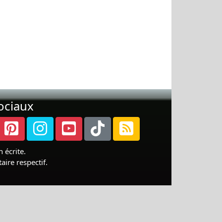
ociaux
 écrite.
ire respectif.