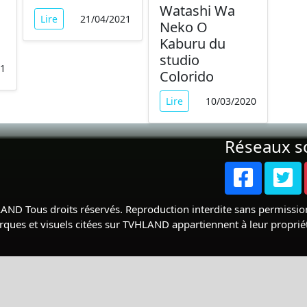
Watashi Wa
Lire
21/04/2021
Neko O
Kaburu du
studio
21
Colorido
Lire
10/03/2020
Réseaux s
ND Tous droits réservés. Reproduction interdite sans permission
rques et visuels citées sur TVHLAND appartiennent à leur propriéta