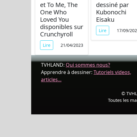
et To Me, The
dessiné par
One Who
Kubonochi
Loved You
Eisaku
disponibles sur
Lire
17/09/20
Crunchyroll
Lire
21/04/2023
TVHLAND:
Qui sommes nous?
Apprendre à dessiner:
Tutoriels videos,
articles...
© TVHLA
Toutes les ma