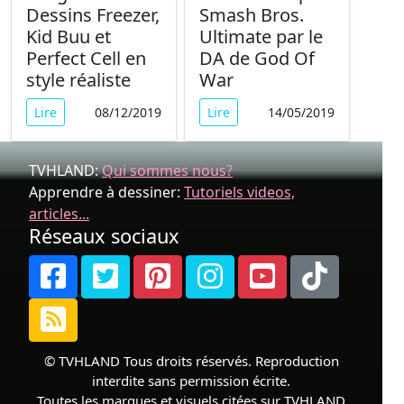
Dessins Freezer,
Smash Bros.
Kid Buu et
Ultimate par le
Perfect Cell en
DA de God Of
style réaliste
War
Lire
08/12/2019
Lire
14/05/2019
TVHLAND:
Qui sommes nous?
Apprendre à dessiner:
Tutoriels videos,
articles...
Réseaux sociaux
© TVHLAND Tous droits réservés. Reproduction
interdite sans permission écrite.
Toutes les marques et visuels citées sur TVHLAND