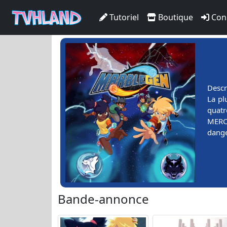
Tutoriel
Boutique
Con
Descr
La pl
quatr
MERCU
dange
Bande-annonce