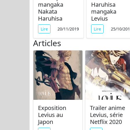
mangaka
Haruhisa
Nakata
mangaka
Haruhisa
Levius
Lire
20/11/2019
Lire
25/10/20
Articles
Exposition
Trailer anime
Levius au
Levius, série
Japon
Netflix 2020