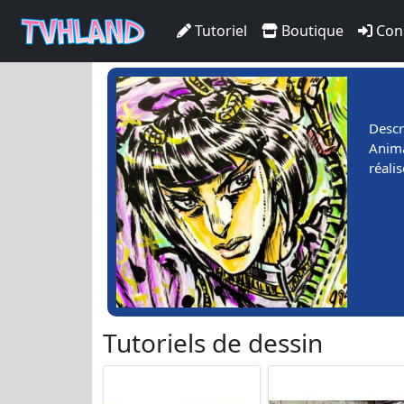
Tutoriel
Boutique
Con
Descr
Anima
réali
Tutoriels de dessin