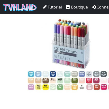
Set Copic Ciao Boite 36B
Tutoriel
Boutique
Conne