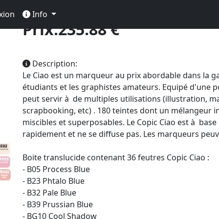
xion
Info
Prix:235.88 €
Description:
Le Ciao est un marqueur au prix abordable dans la g
étudiants et les graphistes amateurs. Equipé d'une p
peut servir à de multiples utilisations (illustration,
scrapbooking, etc) . 180 teintes dont un mélangeur i
miscibles et superposables. Le Copic Ciao est à base 
rapidement et ne se diffuse pas. Les marqueurs peuve
Boite translucide contenant 36 feutres Copic Ciao :
- B05 Process Blue
- B23 Phtalo Blue
- B32 Pale Blue
- B39 Prussian Blue
- BG10 Cool Shadow