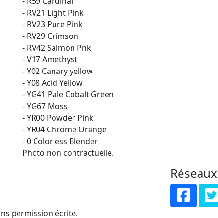
- R59 Cardinal
- RV21 Light Pink
- RV23 Pure Pink
- RV29 Crimson
- RV42 Salmon Pnk
- V17 Amethyst
- Y02 Canary yellow
- Y08 Acid Yellow
- YG41 Pale Cobalt Green
- YG67 Moss
- YR00 Powder Pink
- YR04 Chrome Orange
- 0 Colorless Blender
Photo non contractuelle.
Réseaux
ns permission écrite.