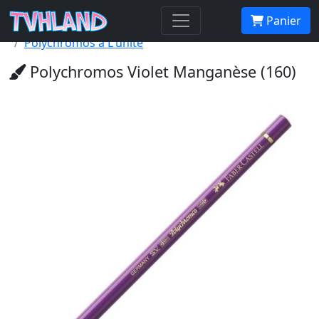
Accueil Tvhland
Boutique
Matériel De Dessin
Panier
Crayon De Couleur Beaux Arts
Polychromos à L'unité
Polychromos Violet Manganèse (160)