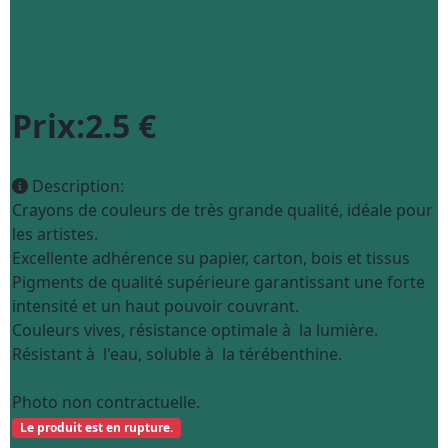
Prix:2.5 €
Description:
Crayons de couleurs de très grande qualité, idéale pour
les artistes.
Excellente adhérence su papier, carton, bois et tissus
Pigments de qualité supérieure garantissant une forte
intensité et un haut pouvoir couvrant.
Couleurs vives, résistance optimale à la lumière.
Résistant à l'eau, soluble à la térébenthine.
Photo non contractuelle.
Le produit est en rupture.