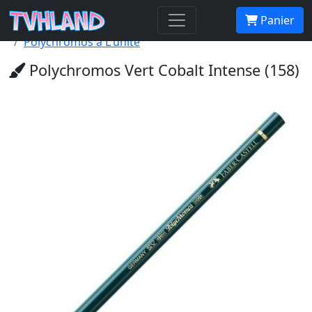
Accueil Tvhland
Boutique
Matériel De Dessin
Panier
Crayon De Couleur Beaux Arts
Polychromos à L'unité
Polychromos Vert Cobalt Intense (158)