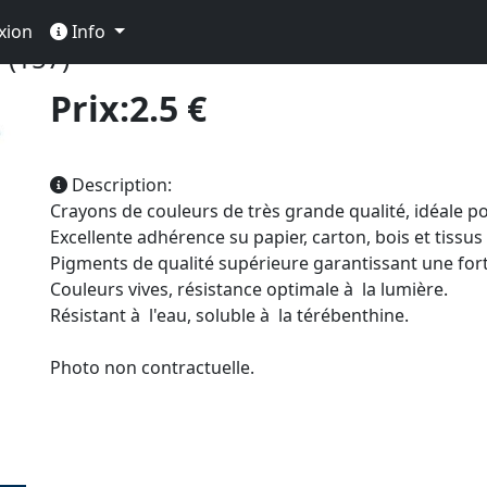
essin
Crayon De Couleur Beaux Arts
Polychromos à L'u
xion
Info
 (157)
Prix:2.5 €
Description:
Crayons de couleurs de très grande qualité, idéale pou
Excellente adhérence su papier, carton, bois et tissus
Pigments de qualité supérieure garantissant une fort
Couleurs vives, résistance optimale à la lumière.
Résistant à l'eau, soluble à la térébenthine.
Photo non contractuelle.