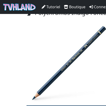
Accueil Tvhland
Boutique
Matériel De D
Tutoriel
Boutique
Conne
Polychromos Indigo Foncé