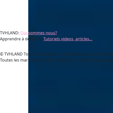
TVHLAND:
Qui sommes nous?
Apprendre à dessiner:
Tutoriels videos, articles...
© TVHLAND Tous droits réservés. Reproduction interdite sa
Toutes les marques et visuels citées sur TVHLAND appartien