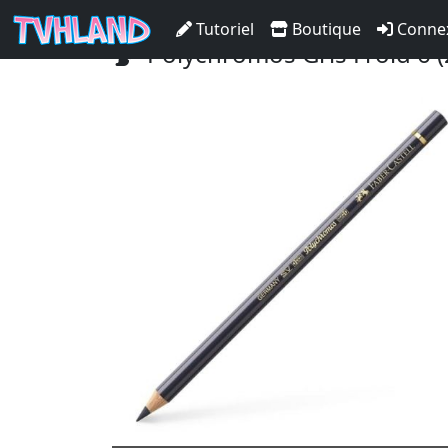
Accueil Tvhland
Boutique
Matériel De D
Tutoriel
Boutique
Conne
Polychromos Gris Froid 6 (