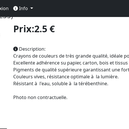
essin
Crayon De Couleur Beaux Arts
Polychromos à L'u
xion
Info
235)
Prix:2.5 €
Description:
Crayons de couleurs de très grande qualité, idéale pou
Excellente adhérence su papier, carton, bois et tissus
Pigments de qualité supérieure garantissant une fort
Couleurs vives, résistance optimale à la lumière.
Résistant à l'eau, soluble à la térébenthine.
Photo non contractuelle.