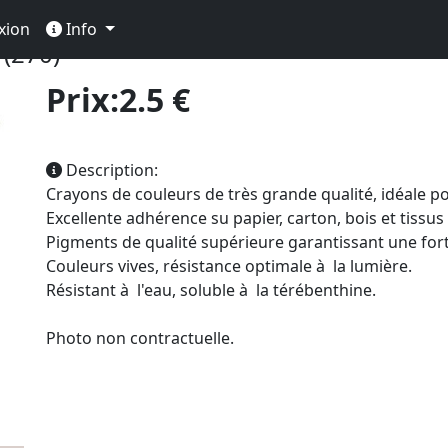
essin
Crayon De Couleur Beaux Arts
Polychromos à L'u
xion
Info
(270)
Prix:2.5 €
Description:
Crayons de couleurs de très grande qualité, idéale pou
Excellente adhérence su papier, carton, bois et tissus
Pigments de qualité supérieure garantissant une fort
Couleurs vives, résistance optimale à la lumière.
Résistant à l'eau, soluble à la térébenthine.
Photo non contractuelle.