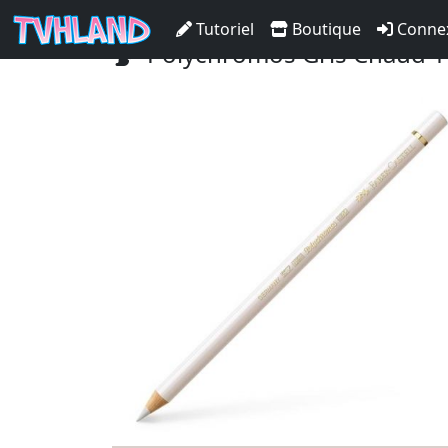
Accueil Tvhland
Boutique
Matériel De D
Tutoriel
Boutique
Conne
Polychromos Gris Chaud 1 