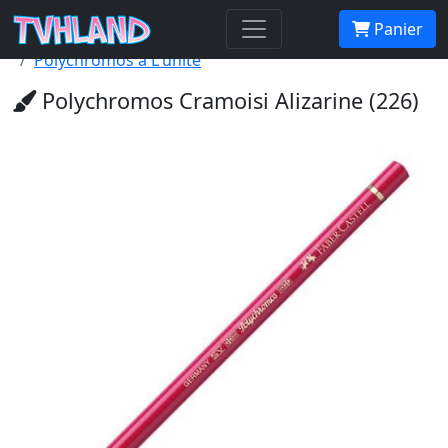
Accueil Tvhland
Boutique
Matériel De Dessin
Panier
Crayon De Couleur Beaux Arts
Polychromos à L'unité
Polychromos Cramoisi Alizarine (226)