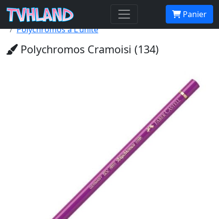
Accueil Tvhland
Boutique
Matériel De Dessin
Panier
Crayon De Couleur Beaux Arts
Polychromos à L'unité
Polychromos Cramoisi (134)