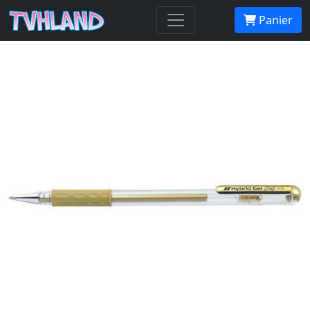
Pentel Hybrid Gel Grip Métallic K118M
Panier
- Or