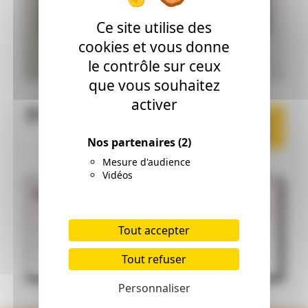
Ce site utilise des
cookies et vous donne
le contrôle sur ceux
que vous souhaitez
activer
Prix:5.6 €
Ajouter
au panier
Nos partenaires
(2)
Mesure d'audience
Vidéos
Description:
Origami Pochette de 40 feuilles motifs degrades
tricolores.
Tout accepter
Dimensions : 15 x 15 cm.
Tout refuser
Produit japonais.
Personnaliser