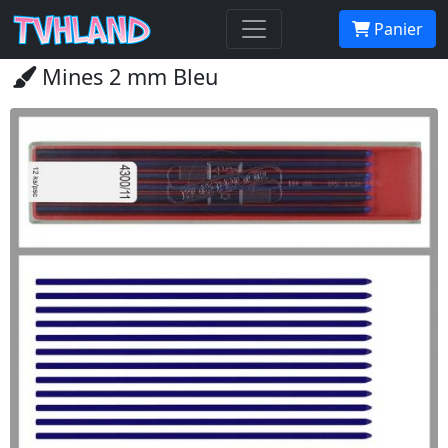
Accueil Tvhland
Boutique
Matériel De Dessin
Panier
Crayon
Porte-mine épais
Mines 2 mm Bleu