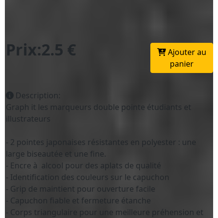
Prix:2.5 €
Ajouter au
panier
Description:
Graph it les marqueurs double pointe étudiants et
illustrateurs
- 2 pointes japonaises résistantes en polyester : une
large biseautée et une fine.
- Encre à alcool pour des aplats de qualité
- Identification des couleurs sur le capuchon
- Grip de maintient pour ouverture facile
- Capuchon fiable et fermeture étanche
- Corps triangulaire pour une meilleure préhension et