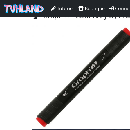
Accueil Tvhland
Boutique
Matériel De C
Tutoriel
Boutique
Conne
Graph It - Cool Grey 8 (910