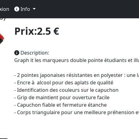
olorisation
Feutre Professionnel
Graph It
Graph It à 
xion
Info
8)
Prix:2.5 €
Description:
Graph it les marqueurs double pointe étudiants et ill
- 2 pointes japonaises résistantes en polyester : une 
- Encre à alcool pour des aplats de qualité
- Identification des couleurs sur le capuchon
- Grip de maintient pour ouverture facile
- Capuchon fiable et fermeture étanche
- Corps triangulaire pour une meilleure préhension e