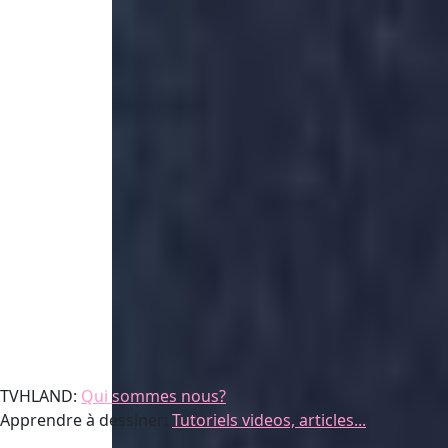
TVHLAND:
Qui sommes nous?
Apprendre à dessiner:
Tutoriels videos, articles...