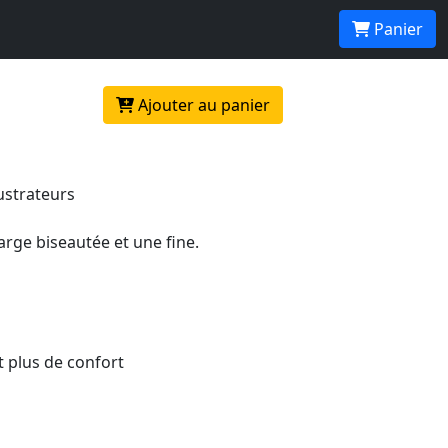
L'unité
Panier
Ajouter au panier
ustrateurs
large biseautée et une fine.
t plus de confort