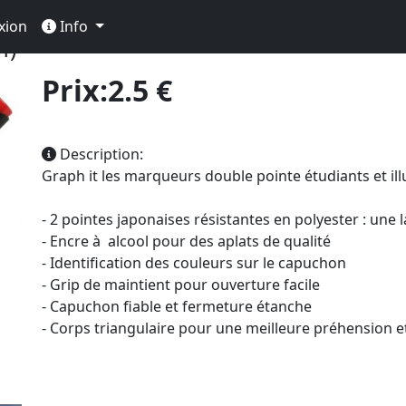
olorisation
Feutre Professionnel
Graph It
Graph It à 
xion
Info
4)
Prix:2.5 €
Description:
Graph it les marqueurs double pointe étudiants et ill
- 2 pointes japonaises résistantes en polyester : une 
- Encre à alcool pour des aplats de qualité
- Identification des couleurs sur le capuchon
- Grip de maintient pour ouverture facile
- Capuchon fiable et fermeture étanche
- Corps triangulaire pour une meilleure préhension e