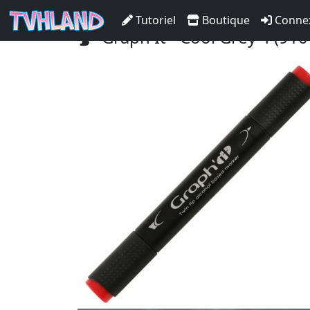
Accueil Tvhland
Boutique
Matériel De C
Tutoriel
Boutique
Conne
Graph It - Cool Grey 4 (910