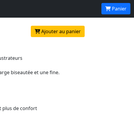
L'unité
Panier
Ajouter au panier
ustrateurs
large biseautée et une fine.
t plus de confort