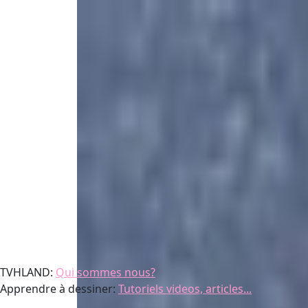
TVHLAND:
Qui sommes nous?
Apprendre à dessiner:
Tutoriels videos, articles...