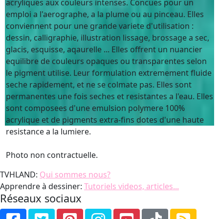
acryliques aux couleurs intenses. Concues pour un
emploi a l'aerographe, a la plume ou au pinceau. Elles
conviennent pour une grande variete d'utilisation :
dessin, calligraphie, illustration lissage, brossage a sec,
glacis, esquisse, aqaurelle ... Elles offrent un nuancier
equilibre de couleurs opaques ou transparentes selon
le pigment utilise. Leur formulation extremement fluide
seche rapidement, et ne se colmate pas. Elles sont
permanentes une fois seches et resistantes a l'eau. Elles
sont composees d'une emulsion polymere 100%
acrylique et de pigments extra-fins dotes d'une haute
resistance a la lumiere.
Photo non contractuelle.
TVHLAND:
Qui sommes nous?
Apprendre à dessiner:
Tutoriels videos, articles...
Réseaux sociaux