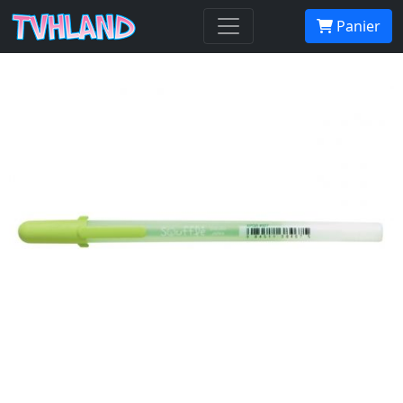
Gelly Roll Soufflé Vert Anis
Panier