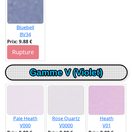
Bluebell
BV34
Prix: 9.88 €
Rupture
Gamme V (Violet)
Pale Heath
Rose Quartz
Heath
V000
V0000
V01