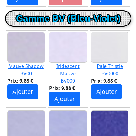
Gamme BV (Bleu-Violet)
Mauve Shadow
Iridescent
Pale Thistle
BV00
Mauve
BV0000
Prix: 9.88 €
BV000
Prix: 9.88 €
Prix: 9.88 €
Ajouter
Ajouter
Ajouter