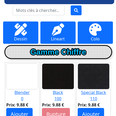
Dessin
Lineart
Colo
Gamme Chiffre
Blender
Black
Special Black
0
100
110
Prix: 9.88 €
Prix: 9.88 €
Prix: 9.88 €
Ajouter
Rupture
Ajouter