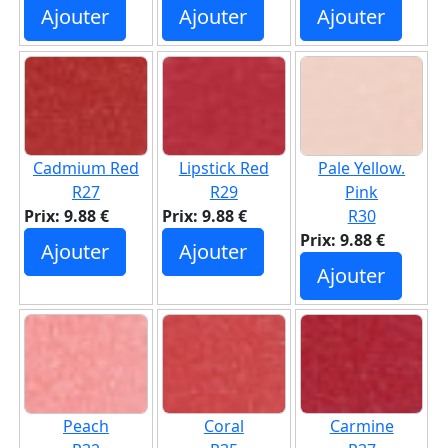
Ajouter
Ajouter
Ajouter
Cadmium Red
Lipstick Red
Pale Yellow.
R27
R29
Pink
Prix: 9.88 €
Prix: 9.88 €
R30
Prix: 9.88 €
Ajouter
Ajouter
Ajouter
Peach
Coral
Carmine